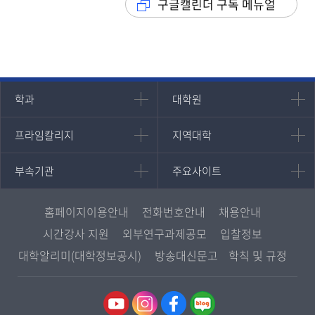
구글캘린더 구독 메뉴얼
인문과학대학
대학원
학과
대학원
대학원
국어국문학과
프라임칼리지
지역대학
프라임칼리지
지역대학
경영대학원
영어영문학과
학사학위과정
지역대학 포털
중어중문학과
부속기관
주요사이트
부속기관
주요사이트
평생교육과정
서울지역대학
프랑스언어문화학과
중앙도서관
멘토링
부산지역대학
일본학과
원격교육혁신연구원
진로심리상담
홈페이지이용안내
전화번호안내
채용안내
대구경북지역대학
통합인문학연구소
교육정보화본부
시간강사 지원
외부연구과제공모
입찰정보
인천지역대학
사회과학대학
디지털미디어센터
국립대학육성사업
대학알리미(대학정보공시)
방송대신문고
학칙 및 규정
광주전남지역대학
법학과
종합교육연수원
OpenVLab
대전충남지역대학
행정학과
교양교육원
울산지역대학
경제학과