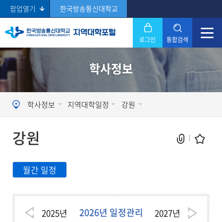
팝업열기
한국방송통신대학교
로그인
통합검색
닫기
학사정보
Search
학사정보
지역대학일정
강원
강원
월간 일정
현재 페이지를 즐겨찾는 메뉴로
등록하시겠습니까?
2026년 일정관리
2025
년
2027
년
메뉴추가