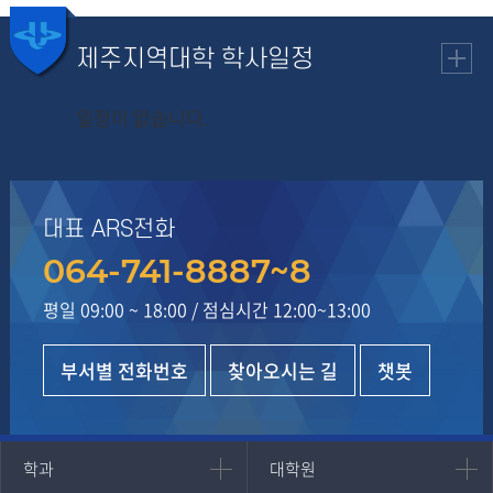
제주지역대학
학사일정
일정이 없습니다.
대표 ARS전화
064-741-8887~8
평일 09:00 ~ 18:00
/
점심시간 12:00~13:00
부서별 전화번호
찾아오시는 길
챗봇
인문과학대학
대학원
학과
대학원