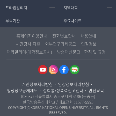
대학원
국어국문학과
프라임칼리지
지역대학
프라임칼리지
지역대학
경영대학원
영어영문학과
학사학위과정
지역대학 포털
중어중문학과
부속기관
주요사이트
부속기관
주요사이트
평생교육과정
서울지역대학
프랑스언어문화학과
중앙도서관
멘토링
부산지역대학
일본학과
원격교육혁신연구원
진로심리상담
홈페이지이용안내
전화번호안내
채용안내
대구경북지역대학
통합인문학연구소
교육정보화본부
시간강사 지원
외부연구과제공모
입찰정보
인천지역대학
사회과학대학
디지털미디어센터
국립대학육성사업
대학알리미(대학정보공시)
방송대신문고
학칙 및 규정
광주전남지역대학
법학과
종합교육연수원
OpenVLab
대전충남지역대학
행정학과
교양교육원
울산지역대학
경제학과
역사기록관
경기지역대학
경영학과
국제협력단
개인정보처리방침
영상정보처리방침
강원지역대학
무역학과
산학협력단
행정정보공개제도
성희롱/성폭력신고센터
안전교육
충북지역대학
미디어영상학과
(03087) 서울특별시 종로구 대학로 86 (동숭동)
인권센터
전북지역대학
한국방송통신대학교 / 대표전화 :
1577-9995
도시콘텐츠·관광학과
경남지역대학
COPYRIGHT(C)KOREA NATIONAL OPEN UNIVERSITY. ALL RIGHTS
사회복지연계전공
RESERVED.
제주지역대학