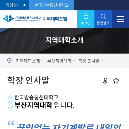
팝업열기
한국방송통신대학교
로그인
통합검색
닫기
지역대학소개
Search
지역대학소개
부산지역대학
학장 인사말
학장 인사말
한국방송통신대학교
부산지역대학
입니다.
현재 페이지를 즐겨찾는 메뉴로
등록하시겠습니까?
끊임없는 자기계발로 내일의
메뉴추가