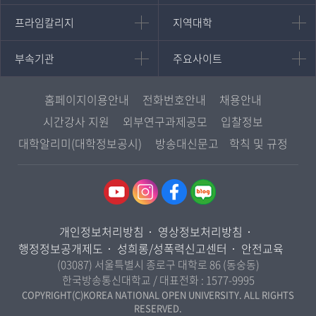
대학원
국어국문학과
프라임칼리지
지역대학
프라임칼리지
지역대학
경영대학원
영어영문학과
학사학위과정
지역대학 포털
중어중문학과
부속기관
주요사이트
부속기관
주요사이트
평생교육과정
서울지역대학
프랑스언어문화학과
중앙도서관
멘토링
부산지역대학
일본학과
원격교육혁신연구원
진로심리상담
홈페이지이용안내
전화번호안내
채용안내
대구경북지역대학
통합인문학연구소
교육정보화본부
시간강사 지원
외부연구과제공모
입찰정보
인천지역대학
사회과학대학
디지털미디어센터
국립대학육성사업
대학알리미(대학정보공시)
방송대신문고
학칙 및 규정
광주전남지역대학
법학과
종합교육연수원
OpenVLab
대전충남지역대학
행정학과
교양교육원
울산지역대학
경제학과
역사기록관
경기지역대학
경영학과
국제협력단
개인정보처리방침
영상정보처리방침
강원지역대학
무역학과
산학협력단
행정정보공개제도
성희롱/성폭력신고센터
안전교육
충북지역대학
미디어영상학과
(03087) 서울특별시 종로구 대학로 86 (동숭동)
인권센터
전북지역대학
한국방송통신대학교 / 대표전화 :
1577-9995
도시콘텐츠·관광학과
경남지역대학
COPYRIGHT(C)KOREA NATIONAL OPEN UNIVERSITY. ALL RIGHTS
사회복지연계전공
RESERVED.
제주지역대학