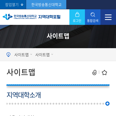
팝업열기
한국방송통신대학교
로그인
통합검색
닫기
사이트맵
Search
사이트맵
사이트맵
사이트맵
지역대학소개
현재 페이지를 즐겨찾는 메뉴로
등록하시겠습니까?
메뉴추가