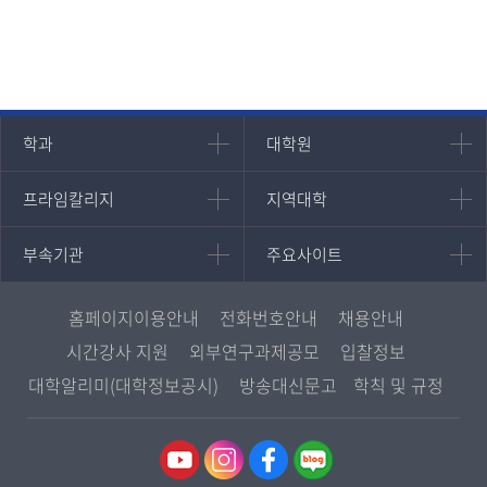
인문과학대학
대학원
학과
대학원
대학원
국어국문학과
프라임칼리지
지역대학
프라임칼리지
지역대학
경영대학원
영어영문학과
학사학위과정
지역대학 포털
중어중문학과
부속기관
주요사이트
부속기관
주요사이트
평생교육과정
서울지역대학
프랑스언어문화학과
중앙도서관
멘토링
부산지역대학
일본학과
원격교육혁신연구원
진로심리상담
홈페이지이용안내
전화번호안내
채용안내
대구경북지역대학
통합인문학연구소
교육정보화본부
시간강사 지원
외부연구과제공모
입찰정보
인천지역대학
사회과학대학
디지털미디어센터
국립대학육성사업
대학알리미(대학정보공시)
방송대신문고
학칙 및 규정
광주전남지역대학
법학과
종합교육연수원
OpenVLab
대전충남지역대학
행정학과
교양교육원
울산지역대학
경제학과
역사기록관